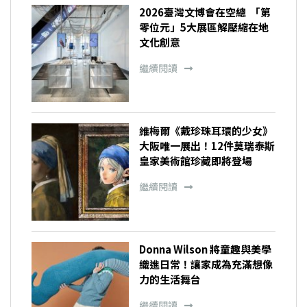
2026臺灣文博會在空總 「第
零位元」5大展區解壓縮在地
文化創意
繼續閱讀
維梅爾《戴珍珠耳環的少女》
大阪唯一展出！12件莫瑞泰斯
皇家美術館珍藏即將登場
繼續閱讀
Donna Wilson 將童趣與美學
織進日常！讓家成為充滿想像
力的生活舞台
繼續閱讀