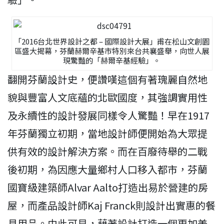
「2016台北世界設計之都 – 國際設計大展」甫在松山文創園
區盛大揭幕，芬蘭赫爾辛基市特別來台共襄盛舉，向世人展
現驚豔的「赫爾辛基經驗」。
翻開芬蘭設計史，便讚嘆這個有著瑰麗自然地
貌與豐富人文底蘊的北歐國度，其強調實用性
及永續性的設計發展同樣令人驚豔！早在1917
年芬蘭獨立初期，當地設計師便開始為大眾提
供有效的設計解決方案。而在百廢待舉的二戰
後初期，為因應大量鄉村人口移入都市，芬蘭
國寶級建築師Alvar Aalto打造出易於營建的房
屋，而產品設計師Kaj Franck則設計出實惠的餐
具用品。由此可見，藉著設計打造一個更加美