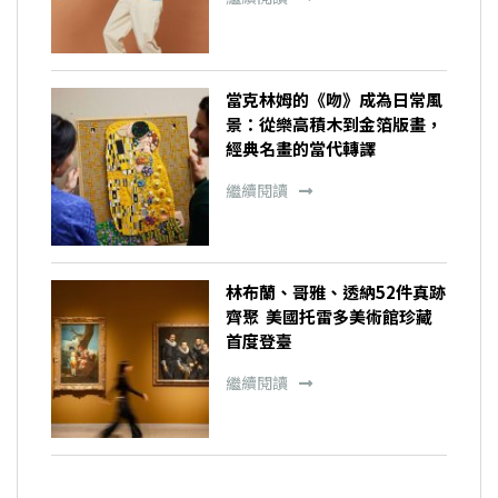
當克林姆的《吻》成為日常風
景：從樂高積木到金箔版畫，
經典名畫的當代轉譯
繼續閱讀
林布蘭、哥雅、透納52件真跡
齊聚 美國托雷多美術館珍藏
首度登臺
繼續閱讀